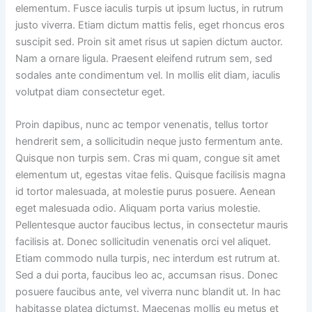
elementum. Fusce iaculis turpis ut ipsum luctus, in rutrum
justo viverra. Etiam dictum mattis felis, eget rhoncus eros
suscipit sed. Proin sit amet risus ut sapien dictum auctor.
Nam a ornare ligula. Praesent eleifend rutrum sem, sed
sodales ante condimentum vel. In mollis elit diam, iaculis
volutpat diam consectetur eget.
Proin dapibus, nunc ac tempor venenatis, tellus tortor
hendrerit sem, a sollicitudin neque justo fermentum ante.
Quisque non turpis sem. Cras mi quam, congue sit amet
elementum ut, egestas vitae felis. Quisque facilisis magna
id tortor malesuada, at molestie purus posuere. Aenean
eget malesuada odio. Aliquam porta varius molestie.
Pellentesque auctor faucibus lectus, in consectetur mauris
facilisis at. Donec sollicitudin venenatis orci vel aliquet.
Etiam commodo nulla turpis, nec interdum est rutrum at.
Sed a dui porta, faucibus leo ac, accumsan risus. Donec
posuere faucibus ante, vel viverra nunc blandit ut. In hac
habitasse platea dictumst. Maecenas mollis eu metus et