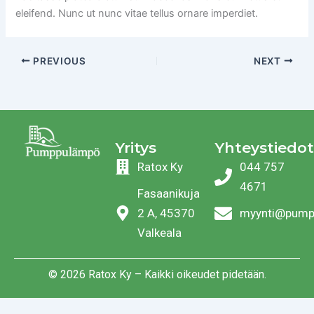
eleifend. Nunc ut nunc vitae tellus ornare imperdiet.
PREVIOUS
NEXT
Yritys
Yhteystiedot
Ratox Ky
044 757
4671
Fasaanikuja
2 A, 45370
myynti@pump
Valkeala
© 2026 Ratox Ky – Kaikki oikeudet pidetään.