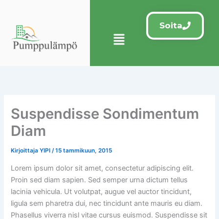
Siirry
sisältöön
Soita
Menu
Suspendisse Sondimentum
Diam
Kirjoittaja
YIPI
/
15 tammikuun, 2015
Lorem ipsum dolor sit amet, consectetur adipiscing elit.
Proin sed diam sapien. Sed semper urna dictum tellus
lacinia vehicula. Ut volutpat, augue vel auctor tincidunt,
ligula sem pharetra dui, nec tincidunt ante mauris eu diam.
Phasellus viverra nisl vitae cursus euismod. Suspendisse sit