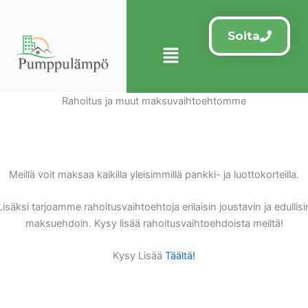
Siirry
sisältöön
Soita
Menu
Rahoitus ja muut maksuvaihtoehtomme
Meillä voit maksaa kaikilla yleisimmillä pankki- ja luottokorteilla.
Lisäksi tarjoamme rahoitusvaihtoehtoja erilaisin joustavin ja edullisi
maksuehdoin. Kysy lisää rahoitusvaihtoehdoista meiltä!
Kysy Lisää
Täältä!