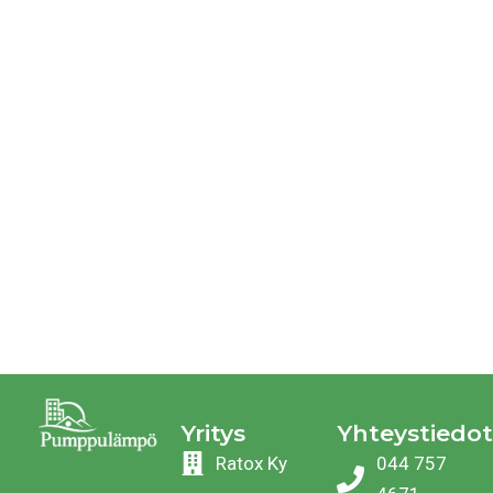
Yritys
Yhteystiedot
Ratox Ky
044 757