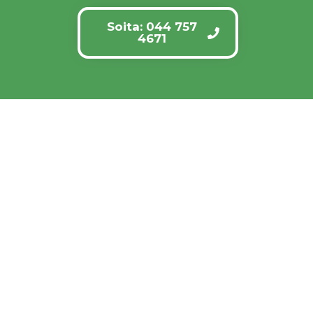
Soita: 044 757
4671